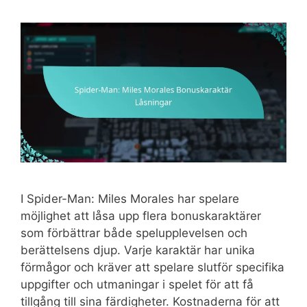
I Spider-Man: Miles Morales har spelare
möjlighet att låsa upp flera bonuskaraktärer
som förbättrar både spelupplevelsen och
berättelsens djup. Varje karaktär har unika
förmågor och kräver att spelare slutför specifika
uppgifter och utmaningar i spelet för att få
tillgång till sina färdigheter. Kostnaderna för att