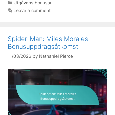
Categories
Utgåvans bonusar
Leave a comment
Spider-Man: Miles Morales
Bonusuppdragsåtkomst
11/03/2026
by
Nathaniel Pierce