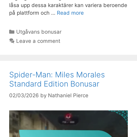
låsa upp dessa karaktärer kan variera beroende
på plattform och …
Read more
Categories
Utgåvans bonusar
Leave a comment
Spider-Man: Miles Morales
Standard Edition Bonusar
02/03/2026
by
Nathaniel Pierce