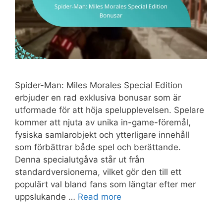
Spider-Man: Miles Morales Special Edition
erbjuder en rad exklusiva bonusar som är
utformade för att höja spelupplevelsen. Spelare
kommer att njuta av unika in-game-föremål,
fysiska samlarobjekt och ytterligare innehåll
som förbättrar både spel och berättande.
Denna specialutgåva står ut från
standardversionerna, vilket gör den till ett
populärt val bland fans som längtar efter mer
uppslukande …
Read more