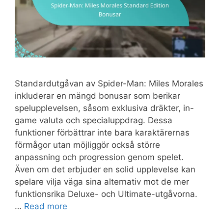
Standardutgåvan av Spider-Man: Miles Morales
inkluderar en mängd bonusar som berikar
spelupplevelsen, såsom exklusiva dräkter, in-
game valuta och specialuppdrag. Dessa
funktioner förbättrar inte bara karaktärernas
förmågor utan möjliggör också större
anpassning och progression genom spelet.
Även om det erbjuder en solid upplevelse kan
spelare vilja väga sina alternativ mot de mer
funktionsrika Deluxe- och Ultimate-utgåvorna.
…
Read more