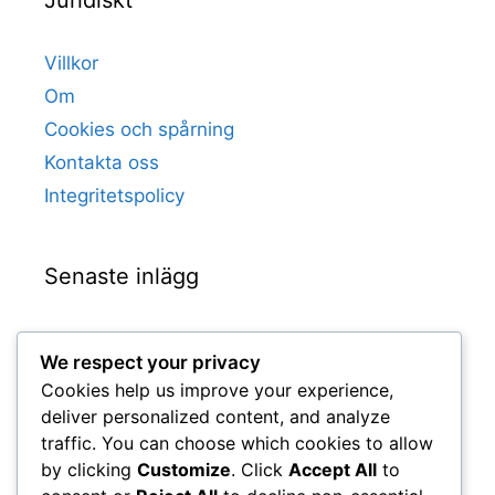
Juridiskt
Villkor
Om
Cookies och spårning
Kontakta oss
Integritetspolicy
Senaste inlägg
Spider-Man: Miles Morales Special Edition
We respect your privacy
Bonusar
Cookies help us improve your experience,
Spider-Man: Miles Morales
deliver personalized content, and analyze
Bonusuppdragsåtkomst
traffic. You can choose which cookies to allow
Spider-Man: Miles Morales Ultimate Edition
by clicking
Customize
. Click
Accept All
to
Uppgraderingstillgänglighet