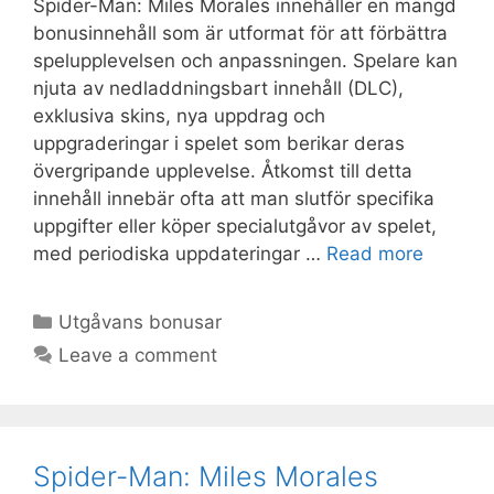
Spider-Man: Miles Morales innehåller en mängd
bonusinnehåll som är utformat för att förbättra
spelupplevelsen och anpassningen. Spelare kan
njuta av nedladdningsbart innehåll (DLC),
exklusiva skins, nya uppdrag och
uppgraderingar i spelet som berikar deras
övergripande upplevelse. Åtkomst till detta
innehåll innebär ofta att man slutför specifika
uppgifter eller köper specialutgåvor av spelet,
med periodiska uppdateringar …
Read more
Categories
Utgåvans bonusar
Leave a comment
Spider-Man: Miles Morales