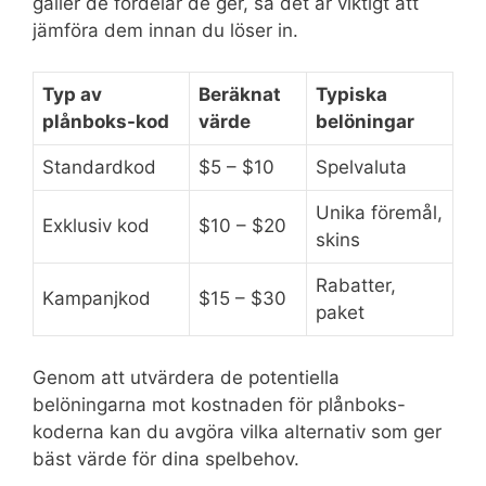
gäller de fördelar de ger, så det är viktigt att
jämföra dem innan du löser in.
Typ av
Beräknat
Typiska
plånboks-kod
värde
belöningar
Standardkod
$5 – $10
Spelvaluta
Unika föremål,
Exklusiv kod
$10 – $20
skins
Rabatter,
Kampanjkod
$15 – $30
paket
Genom att utvärdera de potentiella
belöningarna mot kostnaden för plånboks-
koderna kan du avgöra vilka alternativ som ger
bäst värde för dina spelbehov.