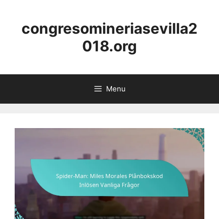
Skip
to
congresomineriasevilla2
content
018.org
Menu