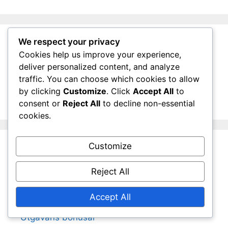
We respect your privacy
Sök
Cookies help us improve your experience,
deliver personalized content, and analyze
traffic. You can choose which cookies to allow
Search
by clicking
Customize
. Click
Accept All
to
for:
consent or
Reject All
to decline non-essential
cookies.
Customize
Kategorier
Reject All
Kod inlösningsprocess
Accept All
Ultimate Edition Uppgraderingar
Utgåvans bonusar